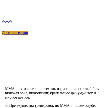
ММА для детей
SKY FITNESS
Детские секции
ММА — это сочетание техник из различных стилей боя,
включая бокс, кикбоксинг, бразильское джиу-джитсу и
многое другое.
✨ Преимущества тренировок по ММА в нашем клубе: