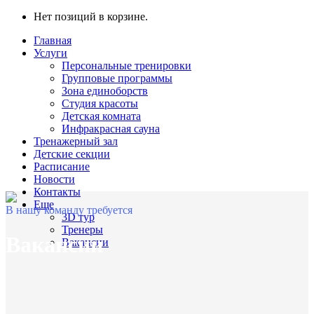
Нет позиций в корзине.
Главная
Услуги
Персональные тренировки
Групповые программы
Зона единоборств
Студия красоты
Детская комната
Инфракрасная сауна
Тренажерный зал
Детские секции
Расписание
Новости
Контакты
Еще
В нашу команду требуется
3D тур
Тренеры
Вакансии
Вакансии